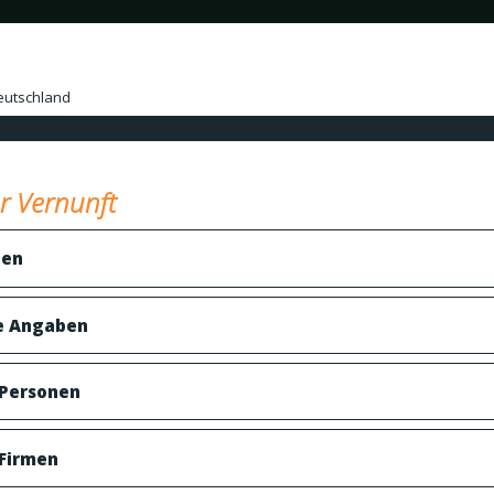
eutschland
r Vernunft
ben
e Angaben
 Personen
 Firmen