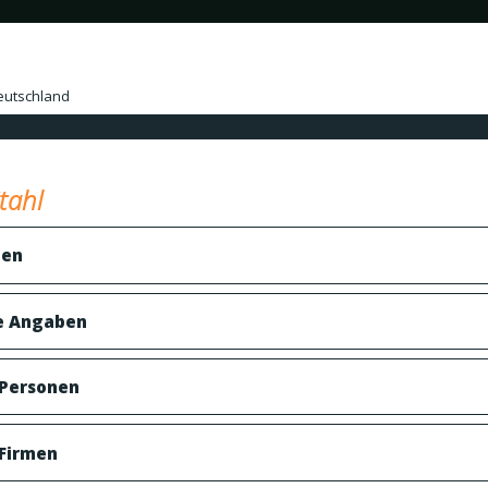
eutschland
tahl
ben
e Angaben
 Personen
 Firmen